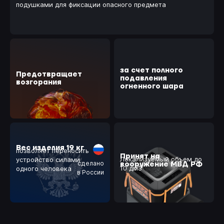
подушками для фиксации опасного предмета
за счет полного
Предотвращает
подавления
возгорания
огненного шара
Вес изделия 19 кг
позволяет переносить
Принят на
Локализуемый объем до
устройство силами
сделано
вооружение МВД РФ
10 дм3
одного человека
в России