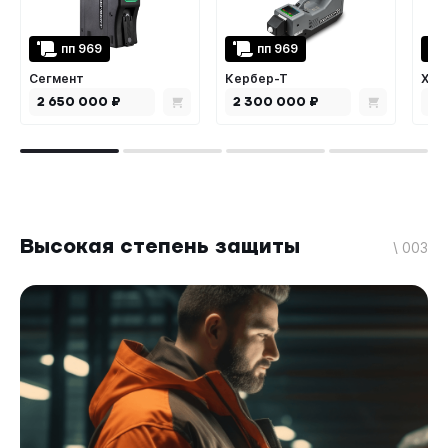
пп 969
пп 969
Сегмент
Кербер-Т
Хим
2 650 000 ₽
2 300 000 ₽
2 
Высокая степень защиты
\ 003