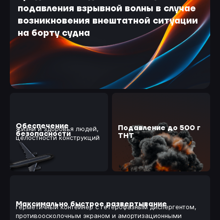
подавления взрывной волны в случае
возникновения внештатной ситуации
на борту судна
Обеспечение
Подавление до 500 г
жизни и здоровья людей,
безопасности
ТНТ
целостности конструкций
Максимально быстрое развертывание
герметичный контейнер с гетерофазным диспергентом,
противоосколочным экраном и амортизационными