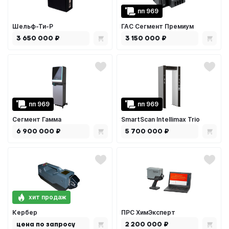
пп 969
Шельф-Ти-Р
ГАС Сегмент Премиум
3 650 000 ₽
3 150 000 ₽
пп 969
пп 969
Сегмент Гамма
SmartScan Intellimax Trio
6 900 000 ₽
5 700 000 ₽
хит продаж
Кербер
ПРС ХимЭксперт
цена по запросу
2 200 000 ₽