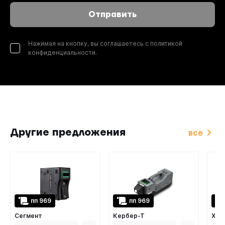
Отправить
Нажимая на кнопку, вы соглашаетесь с политикой
конфиденциальности.
Другие предложения
пп 969
пп 969
Сегмент
Кербер-Т
Хим