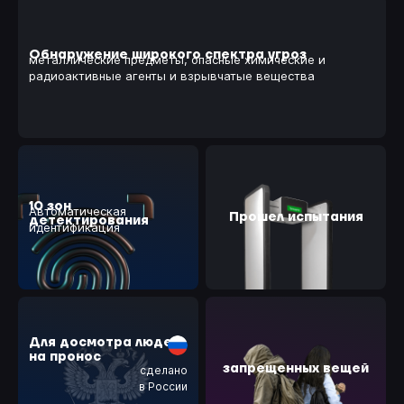
Обнаружение широкого спектра угроз
металлические предметы, опасные химические и
радиоактивные агенты и взрывчатые вещества
10 зон
Автоматическая
Прошел испытания
детектирования
идентификация
Для досмотра людей
на пронос
запрещенных вещей
сделано
в России