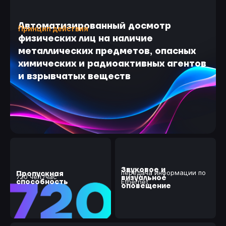
Автоматизированный досмотр
Принцип действия
физических лиц на наличие
металлических предметов, опасных
химических и радиоактивных агентов
и взрывчатых веществ
Звуковое и
передача информации по
Пропускная
720 чел./час
визуальное
способность
Ethernet
оповещение